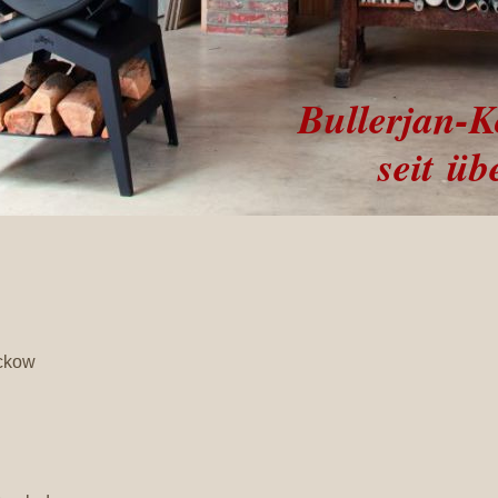
Bullerjan-K
seit über
ckow