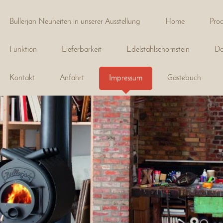
Bullerjan Neuheiten in unserer Ausstellung
Home
Prod
Funktion
Lieferbarkeit
Edelstahlschornstein
Da
Kontakt
Anfahrt
Impressum
Gästebuch